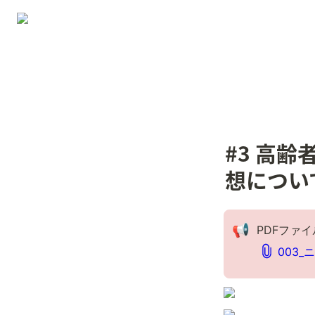
#3 高
想につい
📢
PDFファ
003